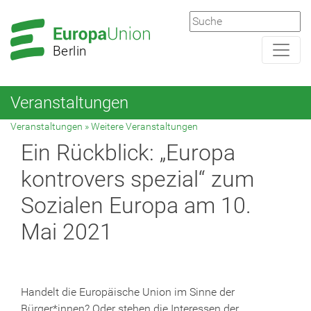
Zur
Zum
Hauptnavigation
Hauptbereich
Berlin
Veranstaltungen
Veranstaltungen
»
Weitere Veranstaltungen
Ein Rückblick: „Europa
kontrovers spezial“ zum
Sozialen Europa am 10.
Mai 2021
Handelt die Europäische Union im Sinne der
Bürger*innen? Oder stehen die Interessen der