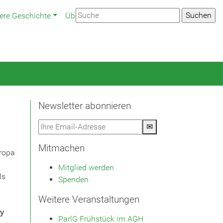
ere Geschichte
Über uns
Presse
Newsletter
Newsletter abonnieren
✉
Mitmachen
uropa
Mitglied werden
ls
Spenden
Weitere Veranstaltungen
ry
ParlG Frühstück im AGH