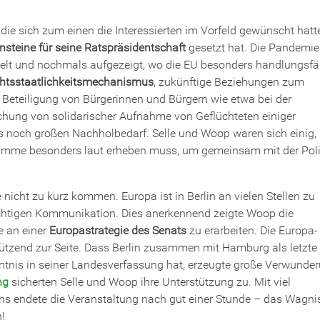
 die sich zum einen die Interessierten im Vorfeld gewünscht hatt
nsteine für seine Ratspräsidentschaft
gesetzt hat. Die Pandemie
elt und nochmals aufgezeigt, wo die EU besonders handlungsfä
htsstaatlichkeitsmechanismus
, zukünftige Beziehungen zum
er Beteiligung von Bürgerinnen und Bürgern wie etwa bei der
chung von solidarischer Aufnahme von Geflüchteten einiger
noch großen Nachholbedarf. Selle und Woop waren sich einig,
e Stimme besonders laut erheben muss, um gemeinsam mit der Poli
e nicht zu kurz kommen. Europa ist in Berlin an vielen Stellen zu
ichtigen Kommunikation. Dies anerkennend zeigte Woop die
e an einer
Europastrategie des Senats
zu erarbeiten. Die Europa-
stützend zur Seite. Dass Berlin zusammen mit Hamburg als letzte
nis in seiner Landesverfassung hat, erzeugte große Verwunder
ng
sicherten Selle und Woop ihre Unterstützung zu. Mit viel
ins endete die Veranstaltung nach gut einer Stunde – das Wagni
!