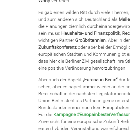
Woop
vertreten.
Es gab einen wilden Ritt durch viele Themen,
und zum anderen sich Deutschland als
Meile
die Planungen ziemlich durcheinandergewirb
sein muss:
Haushalts- und Finanzpolitik
,
Rec
wichtigen Partner
Großbritannien
. Aber in d
Zukunftskonferenz
oder aber bei der Ermögli
europäischen Städten und Kommunen gibt es 
dass hier die Berliner Zivilgesellschaft ihr
eine positive Veränderung hervorzubringen.
Aber auch der Aspekt
„Europa in Berlin“
durft
sehen, aber es hapert immer wieder an der r
Bereitschaft in der nächsten Legislaturperiod
Union Berlin steht als Partnerin gerne unter
Bundesländer immer noch kein Europabekennt
Für die
Kampagne #EuropainbesterVerfassu
Zuversicht für eine europäische Zukunft Berl
ersten hybriden Veranstaltung war erfolgreich