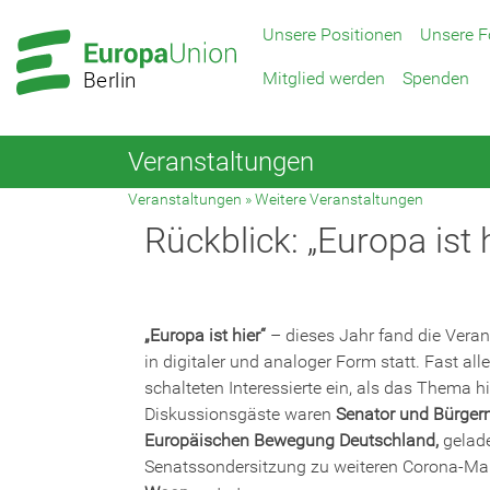
Zur
Zum
Unsere Positionen
Unsere F
Hauptnavigation
Hauptbereich
Mitglied werden
Spenden
Berlin
Veranstaltungen
Veranstaltungen
»
Weitere Veranstaltungen
Rückblick: „Europa ist
„Europa ist hier“
– dieses Jahr fand die Vera
in digitaler und analoger Form statt. Fast a
schalteten Interessierte ein, als das Thema h
Diskussionsgäste waren
Senator und Bürgerme
Europäischen Bewegung Deutschland,
gelade
Senatssondersitzung zu weiteren Corona-M