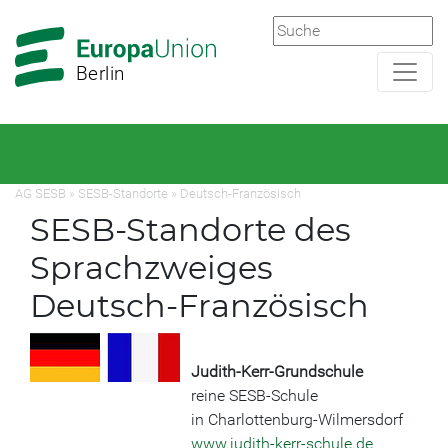
Zur
Zum
Hauptnavigation
Hauptbereich
Berlin
AG SESB
»
SESB-Standorte
»
Deutsch-Französisch
SESB-Standorte des
Sprachzweiges
Deutsch-Französisch
Judith-Kerr-Grundschule
reine SESB-Schule
in Charlottenburg-Wilmersdorf
www.judith-kerr-schule.de