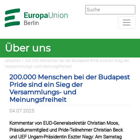
Zur
Zum
Hauptnavigation
Hauptbereich
Berlin
Über uns
Aktuelles » 200.000 Menschen bei der Budapest Pride sind ein Sieg der
Versammlungs- und Meinungsfreiheit
200.000 Menschen bei der Budapest
Pride sind ein Sieg der
Versammlungs- und
Meinungsfreiheit
04.07.2025
Kommentar von EUD-Generalsekretär Christian Moos,
Präsidiumsmitglied und Pride-Teilnehmer Christian Beck
und UEF Ungarn-Präsidentin Eszter Nagy: Am Samstag