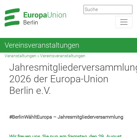
Zur
Zum
Hauptnavigation
Hauptbereich
Berlin
Vereinsveranstaltungen
Veranstaltungen
»
Vereinsveranstaltungen
Jahresmitgliederversammlun
2026 der Europa-Union
Berlin e.V.
#BerlinWähltEuropa – Jahresmitgliederversammlung
Wir freuen uns, Sie nun am Samstag, den 29. August