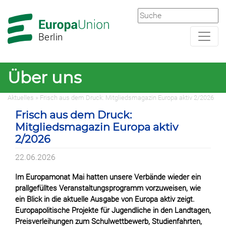
Zur
Zum
Hauptnavigation
Hauptbereich
Berlin
Über uns
Aktuelles » Frisch aus dem Druck: Mitgliedsmagazin Europa aktiv 2/2026
Frisch aus dem Druck:
Mitgliedsmagazin Europa aktiv
2/2026
22.06.2026
Im Europamonat Mai hatten unsere Verbände wieder ein
prallgefülltes Veranstaltungsprogramm vorzuweisen, wie
ein Blick in die aktuelle Ausgabe von Europa aktiv zeigt.
Europapolitische Projekte für Jugendliche in den Landtagen,
Preisverleihungen zum Schulwettbewerb, Studienfahrten,