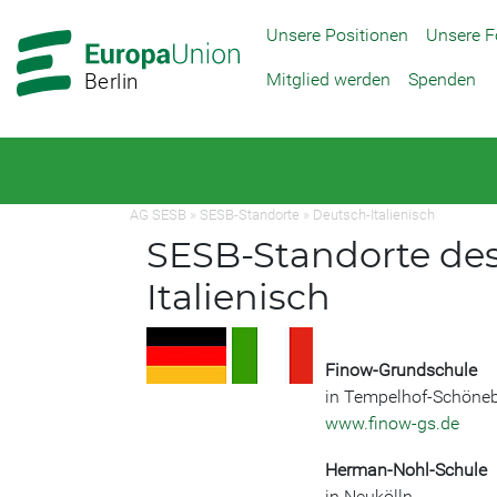
Zur
Zum
Unsere Positionen
Unsere F
Hauptnavigation
Hauptbereich
Mitglied werden
Spenden
Berlin
AG SESB
»
SESB-Standorte
»
Deutsch-Italienisch
SESB-Standorte de
Italienisch
Finow-Grundschule
in Tempelhof-Schöne
www.finow-gs.de
Herman-Nohl-Schule
in Neukölln